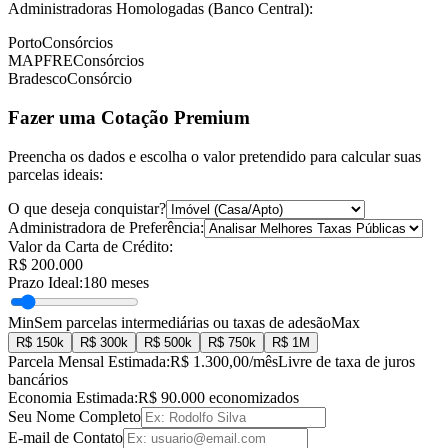
Administradoras Homologadas (Banco Central):
Porto
Consórcios
MAPFRE
Consórcios
Bradesco
Consórcio
Fazer uma Cotação Premium
Preencha os dados e escolha o valor pretendido para calcular suas
parcelas ideais:
O que deseja conquistar?
Administradora de Preferência:
Valor da Carta de Crédito:
R$
200.000
Prazo Ideal:
180 meses
Min
Sem parcelas intermediárias ou taxas de adesão
Max
R$
150k
R$
300k
R$
500k
R$
750k
R$
1M
Parcela Mensal Estimada:
R$
1.300,00
/mês
Livre de taxa de juros
bancários
Economia Estimada:
R$
90.000
economizados
Seu Nome Completo
E-mail de Contato