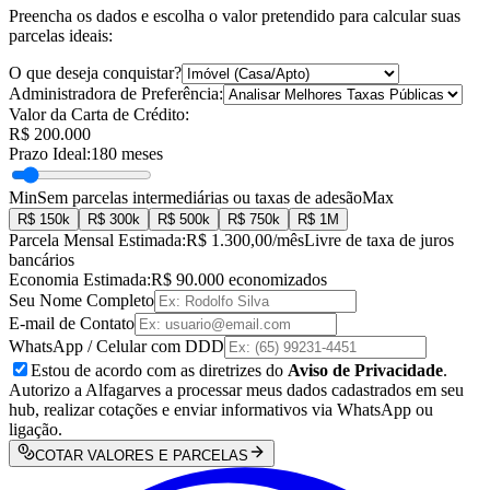
Preencha os dados e escolha o valor pretendido para calcular suas
parcelas ideais:
O que deseja conquistar?
Administradora de Preferência:
Valor da Carta de Crédito:
R$
200.000
Prazo Ideal:
180 meses
Min
Sem parcelas intermediárias ou taxas de adesão
Max
R$
150k
R$
300k
R$
500k
R$
750k
R$
1M
Parcela Mensal Estimada:
R$
1.300,00
/mês
Livre de taxa de juros
bancários
Economia Estimada:
R$
90.000
economizados
Seu Nome Completo
E-mail de Contato
WhatsApp / Celular com DDD
Estou de acordo com as diretrizes do
Aviso de Privacidade
.
Autorizo a Alfagarves a processar meus dados cadastrados em seu
hub, realizar cotações e enviar informativos via WhatsApp ou
ligação.
COTAR VALORES E PARCELAS